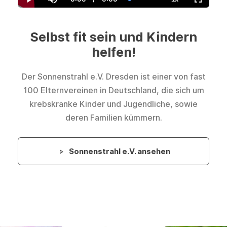
Current
Duration
Loaded
:
Play
Mute
Playback
Fullscre
Time
0.00%
Rate
Selbst fit sein und Kindern
helfen!
Der Sonnenstrahl e.V. Dresden ist einer von fast
100 Elternvereinen in Deutschland, die sich um
krebskranke Kinder und Jugendliche, sowie
deren Familien kümmern.
Sonnenstrahl e.V. ansehen