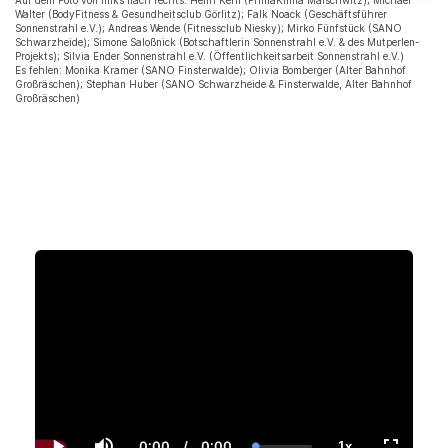
Auf dem Foto von links nach rechts: Henri Kern (PrimaKlima Malschwitz); Michael
Walter (BodyFitness & Gesundheitsclub Görlitz); Falk Noack (Geschäftsführer
Sonnenstrahl e.V.); Andreas Wende (Fitnessclub Niesky); Mirko Fünfstück (SANO
Schwarzheide); Simone Saloßnick (Botschaftlerin Sonnenstrahl e.V. & des Mutperlen-
Projekts); Silvia Ender Sonnenstrahl e.V. (Öffentlichkeitsarbeit Sonnenstrahl e.V.)
Es fehlen: Monika Kramer (SANO Finsterwalde); Olivia Bomberger (Alter Bahnhof
Großräschen); Stephan Huber (SANO Schwarzheide & Finsterwalde, Alter Bahnhof
Großräschen)
0:00
/
0:00
1x