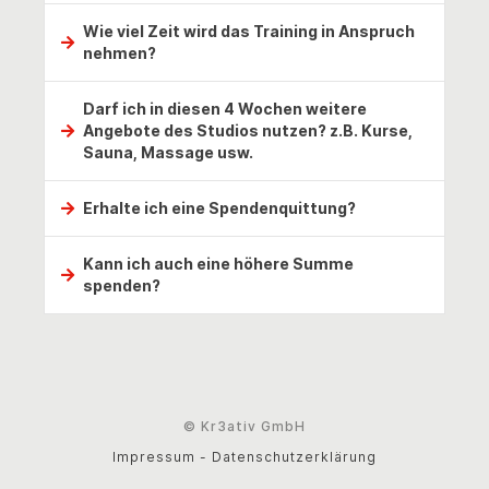
Nein, du musst dazu keinerlei sportliche 
Wie viel Zeit wird das Training in Anspruch
Voraussetzungen mitbringen.
nehmen?
Dein Trainingsbesuch wird von einem 
Darf ich in diesen 4 Wochen weitere
Gesundheitscoach individuell für dich zusammengestellt 
Angebote des Studios nutzen? z.B. Kurse,
und dauert maximal 45 Minuten.
Sauna, Massage usw.
Im Grunde JA. Das Angebot der teilnehmenden Studios 
Erhalte ich eine Spendenquittung?
variiert und somit kannst du es gern mit deinem 
ausgewählten Studio absprechen.
Ja, wir sammeln die Spenden und übergeben diese 
Kann ich auch eine höhere Summe
gestaffelt dem Sonnenstrahl e.V.. Im Anschluss erstellt 
spenden?
der Verein Spendenquittungen und sendet diese dir per 
Post zu.
Ja, natürlich freuen wir uns über jede Höhe einer 
Spende.
© Kr3ativ GmbH
Impressum
-
Datenschutzerklärung